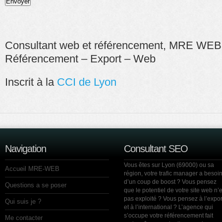
Consultant web et référencement, MRE WEB 
Référencement – Export – Web
Inscrit à la
CCI de Lyon
Navigation
Consultant SEO
Vous êtes sur Lyon (69000) ou sa
Accueil MRE-WEB
région, votre trafic manager a besoi
d’un coup de boost ? Vous pensez
Questions a se poser
que le potentiel de votre site web n’e
pas exploité ? Vous pensez à l’expor
Qui suis je ?
et à l’international ? L’agence qui
s’occupe votre référencement fait
Me contacter