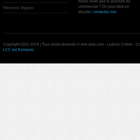
moins rêver que le discours du
commercial ? On peut déjà en
Mentions légales
discuter,
contactez moi
Copyright 2011-2019 | Tous droits réservés © mre-web.com - Ludovic Cellier - C
LCC sur Kompass