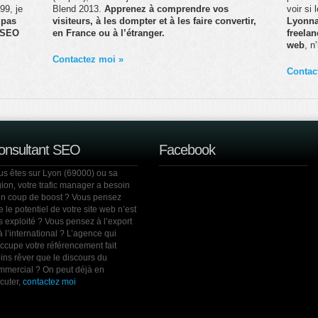
99, je
Blend 2013.
Apprenez à comprendre vos
voir si
 pas
visiteurs, à les dompter et à les faire convertir,
Lyonna
t SEO
en France ou à l’étranger.
freela
web
, n
Contactez moi »
Contac
onsultant SEO
Facebook
us êtes sur Lyon (69000) ou sa
gion, votre trafic manager a besoin
un coup de boost ? Vous pensez
 le potentiel de votre site web n’est
s exploité ? Vous pensez à l’export
à l’international ? L’agence qui
occupe votre référencement fait
ins rêver que le discours du
mmercial ? On peut déjà en
cuter,
contactez moi