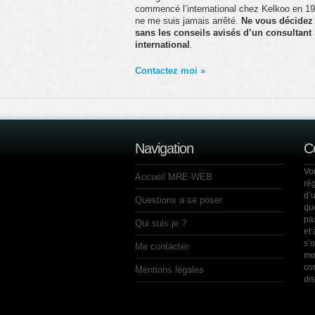
commencé l’international chez Kelkoo en 19
ne me suis jamais arrêté.
Ne vous décidez
sans les conseils avisés d’un consultan
international
.
Contactez moi »
Navigation
C
Vo
Accueil MRE-WEB
ré
d’
Questions a se poser
que
pa
Qui suis je ?
et 
s’
Me contacter
mo
co
Mentions légales
dis