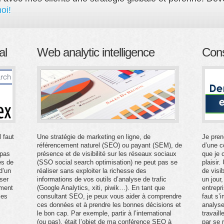
oi!
al
Web analytic intelligence
Cons
l faut
Une stratégie de marketing en ligne, de
Je pren
référencement naturel (SEO) ou payant (SEM), de
d’une c
 pas
présence et de visibilité sur les réseaux sociaux
que je 
es de
(SSO social search optimisation) ne peut pas se
plaisir
d’un
réaliser sans exploiter la richesse des
de visi
ser
informations de vos outils d’analyse de trafic
un jour
mment
(Google Analytics, xiti, piwik…). En tant que
entrepr
les
consultant SEO, je peux vous aider à comprendre
faut s’
ces données et à prendre les bonnes décisions et
analyse
le bon cap. Par exemple, partir à l’international
travail
(ou pas), était l’objet de ma conférence SEO à
par se 