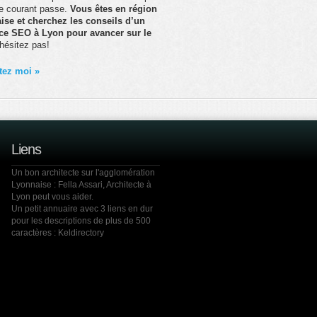
 le courant passe.
Vous êtes en région
ise et cherchez les conseils d’un
nce SEO à Lyon pour avancer sur le
’hésitez pas!
tez moi »
Liens
Un bon architecte sur l'agglomération
Lyonnaise :
Fella Assari
, Architecte à
Lyon peut vous aider.
Un petit annuaire avec 3 liens en dur
pour les descriptions de plus de 500
caractères :
Keldirectory